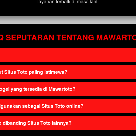
layanan terbaik di masa kini.
Q SEPUTARAN TENTANG MAWART
 Situs Toto paling istimewa?
ogel yang tersedia di Mawartoto?
gunakan sebagai Situs Toto online?
dibanding Situs Toto lainnya?