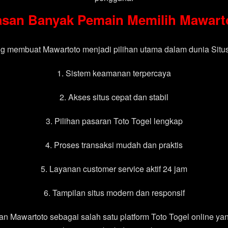
asan Banyak Pemain Memilih Mawart
g membuat Mawartoto menjadi pilihan utama dalam dunia Situs T
1. Sistem keamanan terpercaya
2. Akses situs cepat dan stabil
3. Pilihan pasaran Toto Togel lengkap
4. Proses transaksi mudah dan praktis
5. Layanan customer service aktif 24 jam
6. Tampilan situs modern dan responsif
an Mawartoto sebagai salah satu platform Toto Togel online y