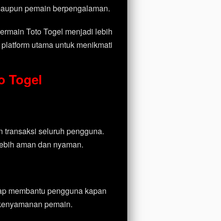
 maupun pemain berpengalaman.
ermain Toto Togel menjadi lebih
 platform utama untuk menikmati
o Togel
 transaksi seluruh pengguna.
lebih aman dan nyaman.
 siap membantu pengguna kapan
n kenyamanan pemain.