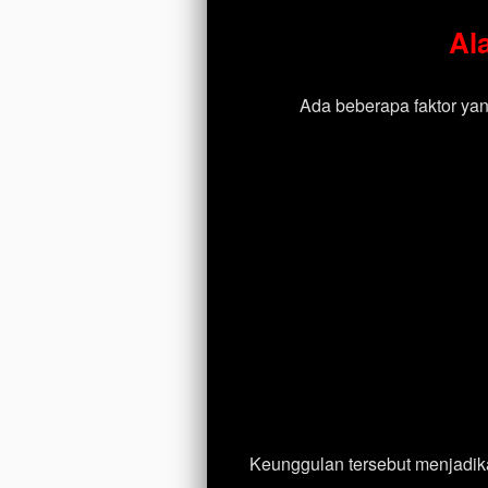
Al
Ada beberapa faktor yan
Keunggulan tersebut menjadik