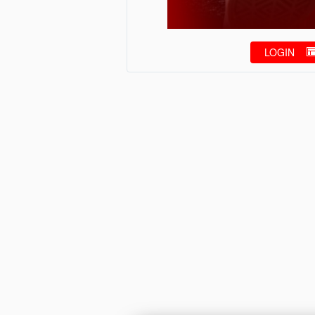
LOGIN